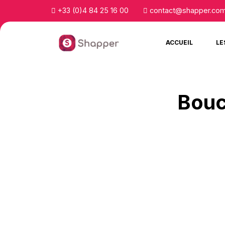
+33 (0)4 84 25 16 00
contact@shapper.co
ACCUEIL
LE
Bouc