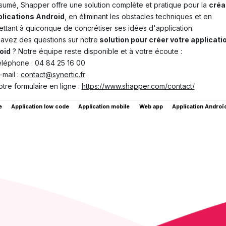
sumé, Shapper offre une solution complète et pratique pour la
créa
plications Android
, en éliminant les obstacles techniques et en
ttant à quiconque de concrétiser ses idées d'application.
avez des questions sur notre
solution pour créer votre applicati
oid
? Notre équipe reste disponible et à votre écoute :
éléphone : 04 84 25 16 00
-mail :
contact@synertic.fr
otre formulaire en ligne :
https://www.shapper.com/contact/
e
Application low code
Application mobile
Web app
Application Androï