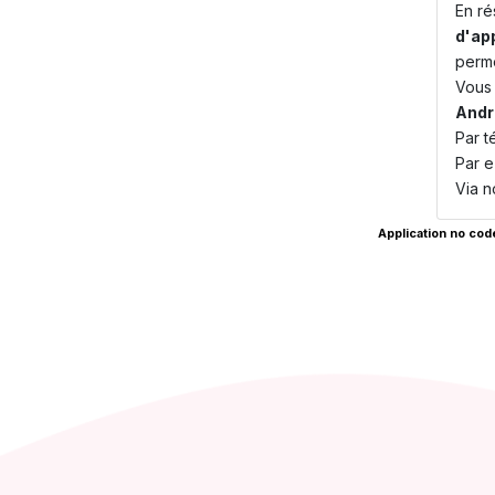
En ré
d'ap
perme
Vous 
Andr
Par t
Par e
Via n
Application no cod