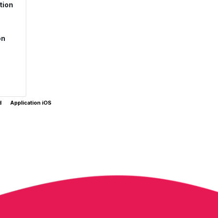
tion
on
d
Application iOS