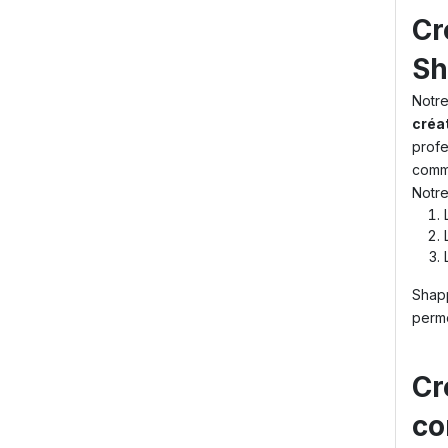
Cr
Sh
Notre
créa
profe
comme
Notre
Shapp
perme
Cr
co