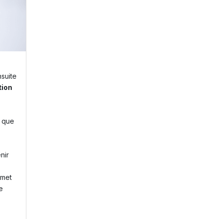
ensuite
tion
 que
nir
rmet
e