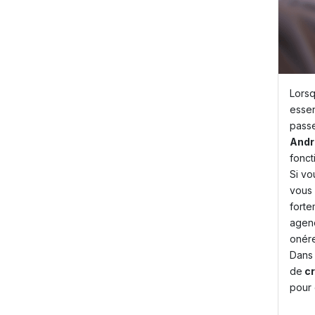
Lorsq
essen
pass
Andr
fonct
Si vo
vous 
forte
agen
onér
Dans 
de
cr
pour 